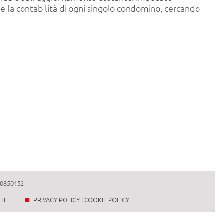
e la contabilità di ogni singolo condomino, cercando
740850152
IT
PRIVACY POLICY
|
COOKIE POLICY