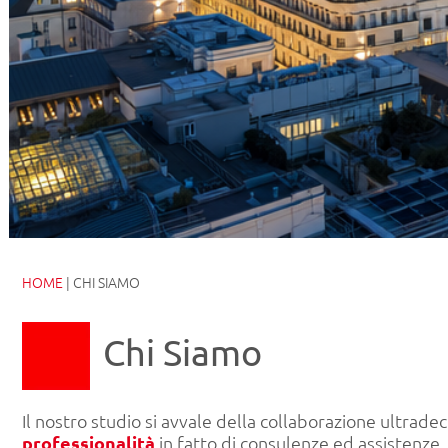
HOME
|
CHI SIAMO
Chi Siamo
Il nostro studio si avvale della collaborazione ultrade
professionalità
in fatto di consulenze ed assistenze. 